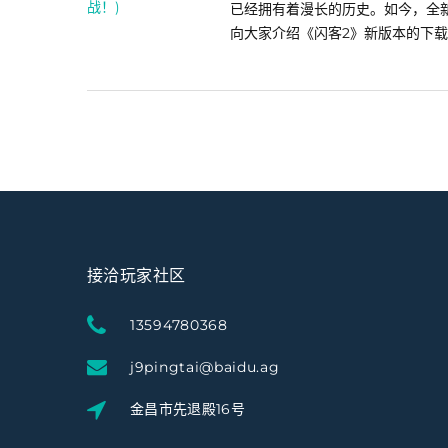
已经拥有着漫长的历史。如今，全
向大家介绍《闪客2》新版本的下载方
接洽玩家社区
13594780368
j9pingtai@baidu.ag
金昌市先退殿16号