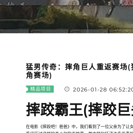
猛男传奇：摔角巨人重返赛场
角赛场)
精品项目
2026-01-28 06:52:2
摔跤霸王(摔跤巨
在电影《摔跤吧！爸爸》中，我们看到了一位父亲为了让