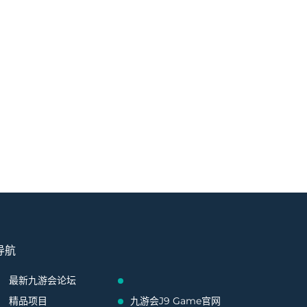
导航
最新九游会论坛
精品项目
九游会J9 Game官网